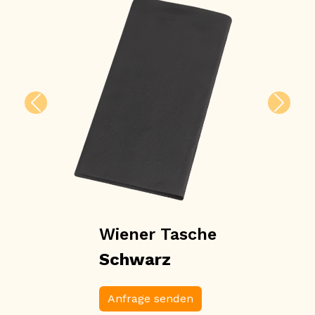
Vorheriges
Nächs
Wiener Tasche
Schwarz
Anfrage senden